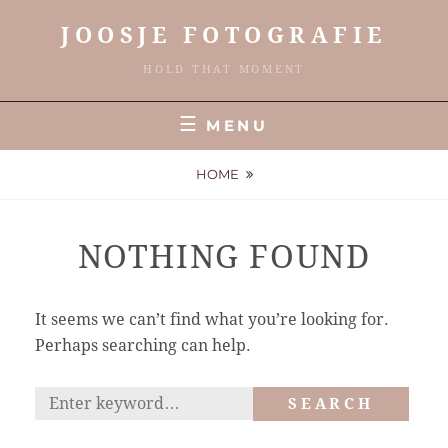
Skip
JOOSJE FOTOGRAFIE
to
content
HOLD THAT MOMENT
MENU
HOME
NOTHING FOUND
It seems we can’t find what you’re looking for.
Perhaps searching can help.
Search
SEARCH
for: