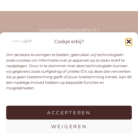
www.joosjefotografie.nl |
info@joosjefotografie.nl | 0629283615 | KVK
Cookje erbij?
75783614 | BTW-id NL001681963B32
Om de beste ervaringen te bieden, gebruiken wij technologieën
zoals cookies om informatie over je apparaat op te slaan en/of te
raadplegen. Door in te stemmen met deze technologieën kunnen
wij gegevens zoals surfgedrag of unieke ID's op deze site verwerken.
Als je geen toestemming geeft of jouw toestemming intrekt, kan dit
een nadelige invloed hebben op bepaalde functies en
mogelijkheden.
ACCEPTEREN
COPYRIGHT © 2026
JOOSJE FOTOGRAFIE
. ALL
RIGHTS RESERVED.
PRIVACY STATEMENT
|
WEIGEREN
FOTOGRAFIE PRO BY
CATCH THEMES