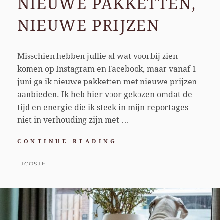
NIEUWE PAKKETTEN,
NIEUWE PRIJZEN
Misschien hebben jullie al wat voorbij zien
komen op Instagram en Facebook, maar vanaf 1
juni ga ik nieuwe pakketten met nieuwe prijzen
aanbieden. Ik heb hier voor gekozen omdat de
tijd en energie die ik steek in mijn reportages
niet in verhouding zijn met …
NIEUWE
CONTINUE READING
PAKKETTEN,
NIEUWE
BY
JOOSJE
PRIJZEN
POSTED
ON