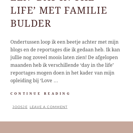
LIFE’ MET FAMILIE
BULDER
Ondertussen loop ik een beetje achter met mijn
blogs en de reportages die ik gedaan heb. Ik kan
jullie nog zoveel moois laten zien! De afgelopen
maanden heb ik verschillende ‘day in the life’
reportages mogen doen in het kader van mijn
opleiding bij ‘Love …
EEN
CONTINUE READING
‘DAY
IN
BY
JOOSJE
LEAVE A COMMENT
THE
POSTED
LIFE’
ON
MET
FAMILIE