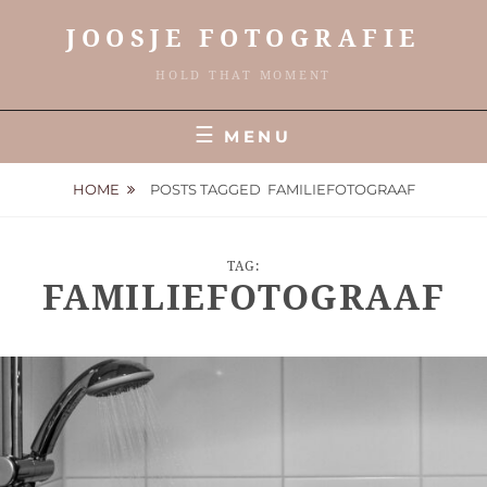
Skip
JOOSJE FOTOGRAFIE
to
content
HOLD THAT MOMENT
MENU
HOME
POSTS TAGGED
FAMILIEFOTOGRAAF
TAG:
FAMILIEFOTOGRAAF