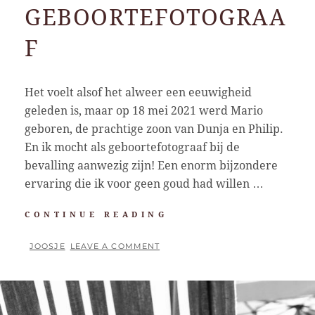
GEBOORTEFOTOGRAA
F
Het voelt alsof het alweer een eeuwigheid
geleden is, maar op 18 mei 2021 werd Mario
geboren, de prachtige zoon van Dunja en Philip.
En ik mocht als geboortefotograaf bij de
bevalling aanwezig zijn! Een enorm bijzondere
ervaring die ik voor geen goud had willen …
MIJN
CONTINUE READING
EERSTE
KEER
BY
JOOSJE
LEAVE A COMMENT
ALS
POSTED
GEBOORTEFOTOGRA
ON