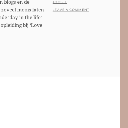
n blogs en de
POSTED
BY
JOOSJE
g zoveel moois laten
ON
LEAVE A COMMENT
e ‘day in the life’
pleiding bij ‘Love