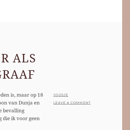
ER ALS
GRAAF
eden is, maar op 18
POSTED
BY
JOOSJE
oon van Dunja en
ON
LEAVE A COMMENT
e bevalling
 die ik voor geen