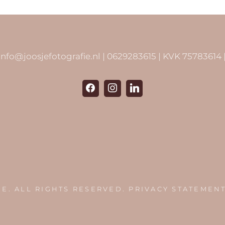
 info@joosjefotografie.nl | 0629283615 | KVK 757836
IE
. ALL RIGHTS RESERVED.
PRIVACY STATEMEN