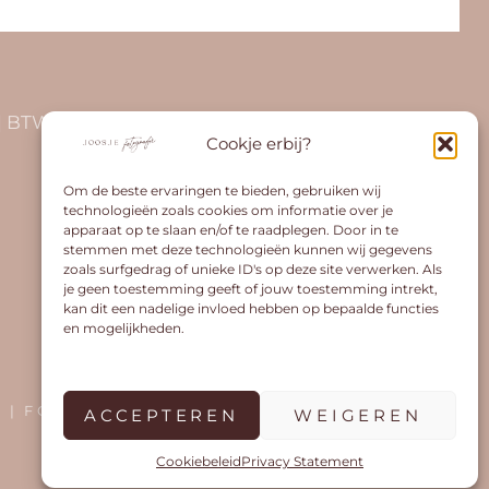
14 | BTW-id NL001681963B32
Cookje erbij?
Om de beste ervaringen te bieden, gebruiken wij
technologieën zoals cookies om informatie over je
apparaat op te slaan en/of te raadplegen. Door in te
stemmen met deze technologieën kunnen wij gegevens
zoals surfgedrag of unieke ID's op deze site verwerken. Als
je geen toestemming geeft of jouw toestemming intrekt,
kan dit een nadelige invloed hebben op bepaalde functies
en mogelijkheden.
T
| FOTOGRAFIE PRO BY
CATCH THEMES
ACCEPTEREN
WEIGEREN
Cookiebeleid
Privacy Statement