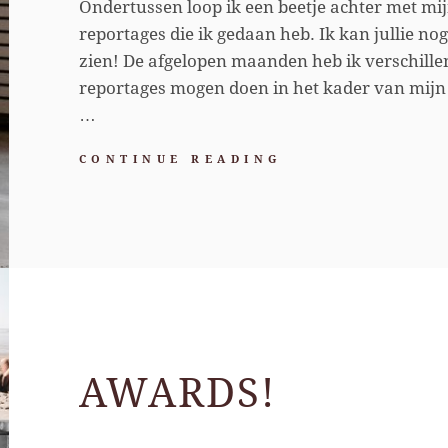
Ondertussen loop ik een beetje achter met mij
reportages die ik gedaan heb. Ik kan jullie no
zien! De afgelopen maanden heb ik verschillend
reportages mogen doen in het kader van mijn o
…
EEN
CONTINUE READING
‘DAY
IN
THE
LIFE’
MET
FAMILIE
BULDER
AWARDS!