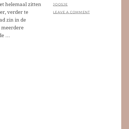
et helemaal zitten
POSTED
BY
JOOSJE
r, verder te
ON
LEAVE A COMMENT
ad zin in de
n meerdere
nde …