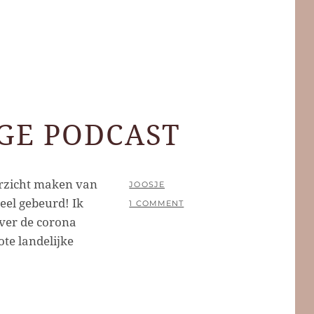
AGE PODCAST
erzicht maken van
POSTED
BY
JOOSJE
eel gebeurd! Ik
ON
1 COMMENT
over de corona
te landelijke