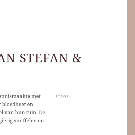
AN STEFAN &
 kennismaakte met
POSTED
BY
JOOSJE
t bloedheet en
ON
l van hun tuin. De
erig snuffelen en