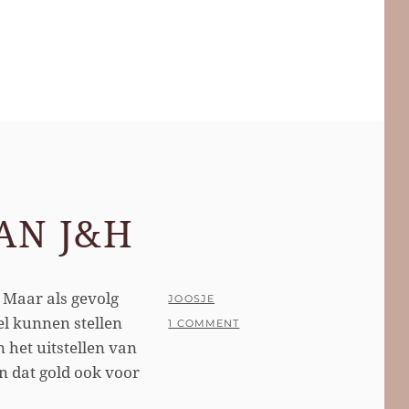
AN J&H
. Maar als gevolg
POSTED
BY
JOOSJE
l kunnen stellen
ON
1 COMMENT
 het uitstellen van
En dat gold ook voor