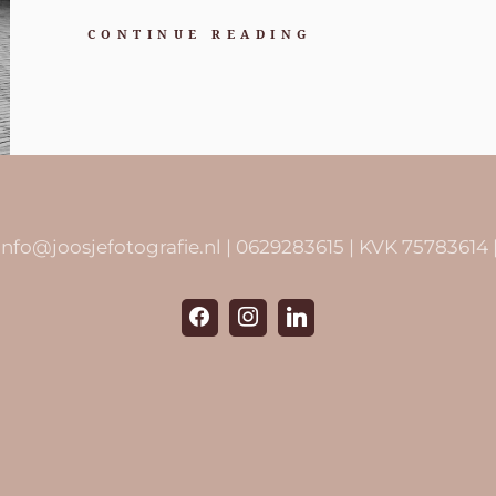
DE
CONTINUE READING
TROUWDAG
VAN
J&H
 info@joosjefotografie.nl | 0629283615 | KVK 757836