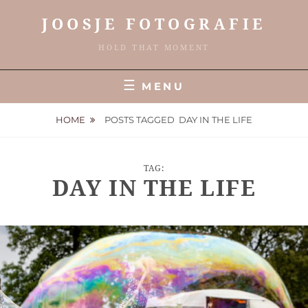
Skip
JOOSJE FOTOGRAFIE
to
content
HOLD THAT MOMENT
MENU
HOME
POSTS TAGGED
DAY IN THE LIFE
TAG:
DAY IN THE LIFE