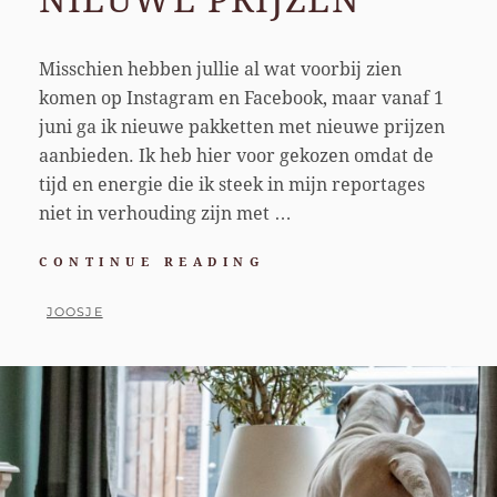
NIEUWE PRIJZEN
Misschien hebben jullie al wat voorbij zien
komen op Instagram en Facebook, maar vanaf 1
juni ga ik nieuwe pakketten met nieuwe prijzen
aanbieden. Ik heb hier voor gekozen omdat de
tijd en energie die ik steek in mijn reportages
niet in verhouding zijn met …
NIEUWE
CONTINUE READING
PAKKETTEN,
NIEUWE
BY
JOOSJE
PRIJZEN
POSTED
ON