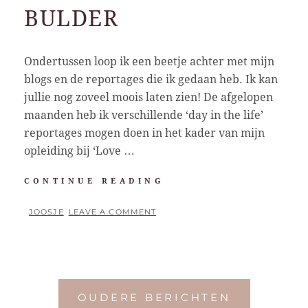
BULDER
Ondertussen loop ik een beetje achter met mijn
blogs en de reportages die ik gedaan heb. Ik kan
jullie nog zoveel moois laten zien! De afgelopen
maanden heb ik verschillende ‘day in the life’
reportages mogen doen in het kader van mijn
opleiding bij ‘Love …
EEN
CONTINUE READING
‘DAY
IN
BY
JOOSJE
LEAVE A COMMENT
THE
POSTED
LIFE’
ON
MET
FAMILIE
BULDER
Berichten
OUDERE BERICHTEN