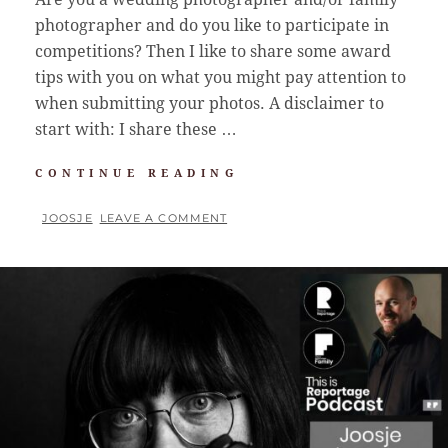
photographer and do you like to participate in
competitions? Then I like to share some award
tips with you on what you might pay attention to
when submitting your photos. A disclaimer to
start with: I share these …
AWARD
CONTINUE READING
TIPS
BY
JOOSJE
LEAVE A COMMENT
POSTED
ON