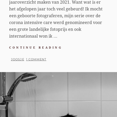
jaaroverzicht maken van 2021. Want wat is er
het afgelopen jaar toch veel gebeurd! Ik mocht
een geboorte fotograferen, mijn serie over de
corona intensive care werd genomineerd voor
een grote landelijke fotoprijs en ook
internationaal won ik …
THIS
CONTINUE READING
IS
REPORTAGE
BY
JOOSJE
1 COMMENT
PODCAST
POSTED
ON