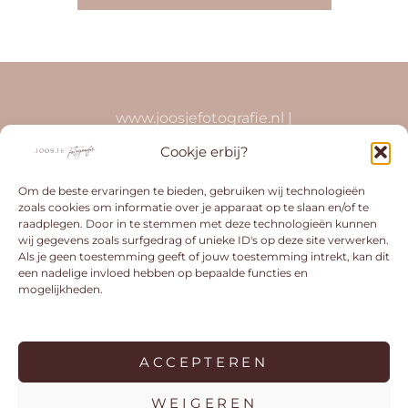
navigatie
www.joosjefotografie.nl |
info@joosjefotografie.nl | 0629283615 | KVK
Cookje erbij?
75783614 | BTW-id NL001681963B32
Om de beste ervaringen te bieden, gebruiken wij technologieën
zoals cookies om informatie over je apparaat op te slaan en/of te
raadplegen. Door in te stemmen met deze technologieën kunnen
wij gegevens zoals surfgedrag of unieke ID's op deze site verwerken.
Als je geen toestemming geeft of jouw toestemming intrekt, kan dit
een nadelige invloed hebben op bepaalde functies en
mogelijkheden.
ACCEPTEREN
COPYRIGHT © 2026
JOOSJE FOTOGRAFIE
. ALL
RIGHTS RESERVED.
PRIVACY STATEMENT
|
WEIGEREN