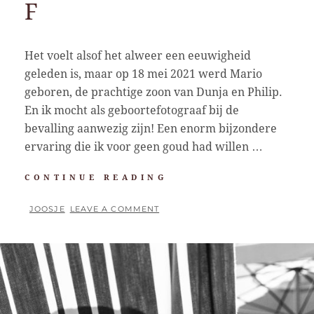
F
Het voelt alsof het alweer een eeuwigheid
geleden is, maar op 18 mei 2021 werd Mario
geboren, de prachtige zoon van Dunja en Philip.
En ik mocht als geboortefotograaf bij de
bevalling aanwezig zijn! Een enorm bijzondere
ervaring die ik voor geen goud had willen …
MIJN
CONTINUE READING
EERSTE
KEER
BY
JOOSJE
LEAVE A COMMENT
ALS
POSTED
GEBOORTEFOTOGRA
ON